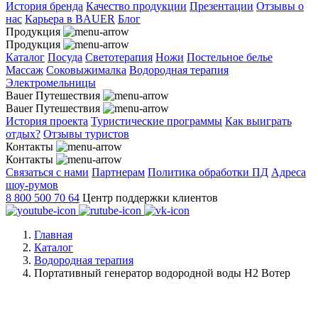
История бренда
Качество продукции
Презентации
Отзывы о
нас
Карьера в BAUER
Блог
Продукция
Продукция
Каталог
Посуда
Светотерапия
Ножи
Постельное белье
Массаж
Соковыжималка
Водородная терапия
Электромельницы
Bauer Путешествия
Bauer Путешествия
История проекта
Туристические программы
Как выиграть
отдых?
Отзывы туристов
Контакты
Контакты
Связаться с нами
Партнерам
Политика обработки ПД
Адреса
шоу-румов
8 800 500 70 64
Центр поддержки клиентов
Главная
Каталог
Водородная терапия
Портативный генератор водородной воды H2 Вотер